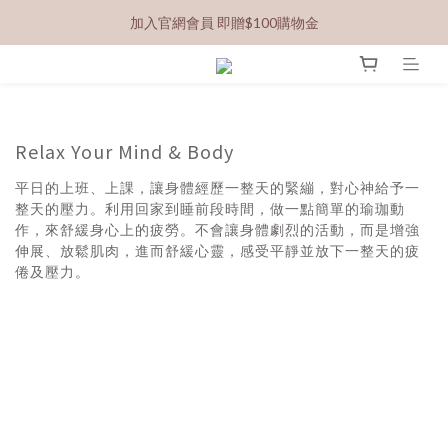
加入官網會員 即贈$100購物金
Relax Your Mind & Body
平日的上班、上課，讓身體經歷一整天的緊繃，對心神給予一
整天的壓力。利用回家到睡前段時間，做一點簡單的瑜珈動
作，來舒緩身心上的疲勞。不會讓身體劇烈的活動，而是增強
伸展、放鬆肌肉，進而舒緩心靈，感受平靜並放下一整天的疲
倦及壓力。