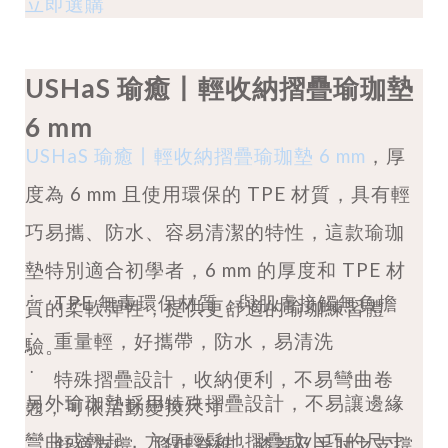
立即選購
USHaS 瑜癒
丨
輕收納摺疊瑜珈墊
6 mm
USHaS 瑜癒丨輕收納摺疊瑜珈墊 6 mm
，厚
度為 6 mm 且使用環保的 TPE 材質，具有輕
巧易攜、防水、容易清潔的特性，這款瑜珈
墊特別適合初學者，6 mm 的厚度和 TPE 材
˙
TPE 無毒環保材質，與肌膚接觸無負擔
質的柔軟彈性，提供更舒適的瑜珈練習體
˙
重量輕，好攜帶，防水，易清洗
驗。
˙
特殊摺疊設計，收納便利，不易彎曲卷
另外瑜珈墊採用特殊摺疊設計，
不易讓邊緣
翹，可依活動變換尺寸
彎曲或翹起，方便輕鬆地摺疊成小巧的尺寸
˙
舒適支撐，降低脊椎、膝蓋及手肘之支撐