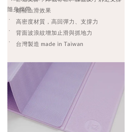
隨身攜帶。
˙
絕佳止滑效果
˙
高密度材質，高回彈力、支撐力
˙
背面波浪紋增加止滑與抓地力
˙
台灣製造 made in Taiwan