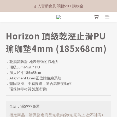
加入官網會員 即贈$100購物金
Horizon 頂級乾溼止滑PU
瑜珈墊4mm (185x68cm)
．乾濕皆防滑  地表最強的抓地力
．頂級LumiMist™ PU 
．加大尺寸185x68cm
．Alignment Lines正位體位線系統
．堅固防滑、不易捲邊，適合高難度動作
．環保無毒材質 減塑行動
全店，滿$999免運
指定商品，購買指定商品送收納袋(送完為止 恕不補寄)