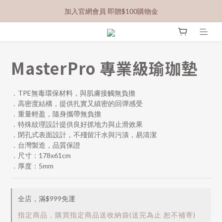
加入官網會員 即贈$100購物金
MasterPro 專業級瑜珈墊
．TPE無毒環保材料，與肌膚接觸無負擔
．高密度結構，提供扎實又縝密的回彈感受
．重量輕盈，隨身攜帶無負擔
．特殊紋理設計提供良好抓地力與止滑效果
．閉孔式表面設計，不殘留汗水與污漬，易清潔
．台灣製造，品質保證
．尺寸：178x61cm
．厚度：5mm
全店，滿$999免運
指定商品，購買指定商品送收納袋(送完為止 恕不補寄)